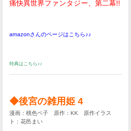
痛快異世界ファンタジー、第二幕!!
amazonさんのページはこちら♪♪
特典はこちら♪♪
◆後宮の雑用姫 4
漫画：桃色ペ子 原作：KK 原作イラス
ト：花邑まい