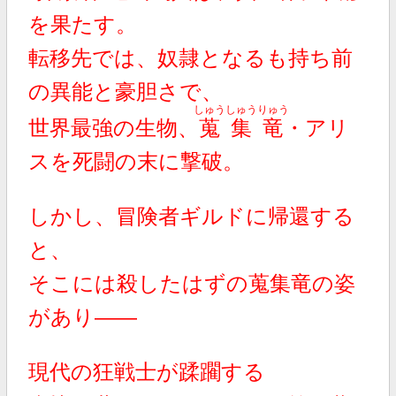
を果たす。
転移先では、奴隷となるも持ち前
の異能と豪胆さで、
しゅうしゅうりゅう
世界最強の生物、
蒐集竜
・アリ
スを死闘の末に撃破。
しかし、冒険者ギルドに
帰還する
と、
そこには殺したはずの蒐集竜の姿
があり――
現代の狂戦士が蹂躙する