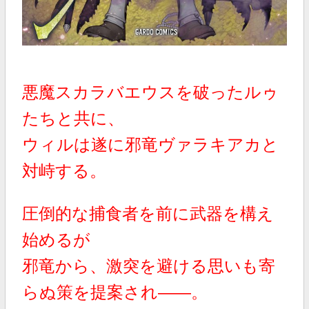
悪魔スカラバエウスを破った
ルゥ
たちと共に、
ウィルは遂に邪竜ヴァラキアカと
対峙する。
圧倒的な捕食者を前に
武器を構え
始めるが
邪竜から、激突を避ける思いも寄
らぬ策を提案され――。