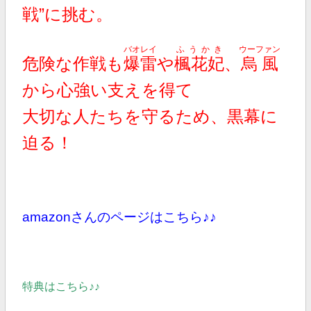
戦”に挑む。
バオレイ
ふうかき
ウーファン
危険な作戦も
爆雷
や
楓花妃
、
烏風
から心強い支えを得て
大切な人たちを守るため、黒幕に
迫る！
amazonさんのページはこちら♪♪
特典はこちら♪♪