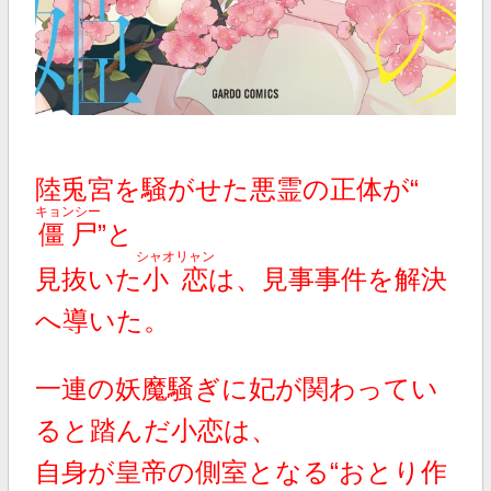
陸兎宮を騒がせた悪霊の正体が“
キョンシー
僵尸
”と
シャオリャン
見抜いた
小恋
は、見事事件を解決
へ導いた。
一連の妖魔騒ぎに妃が関わってい
ると踏んだ小恋は、
自身が皇帝の側室となる“おとり作