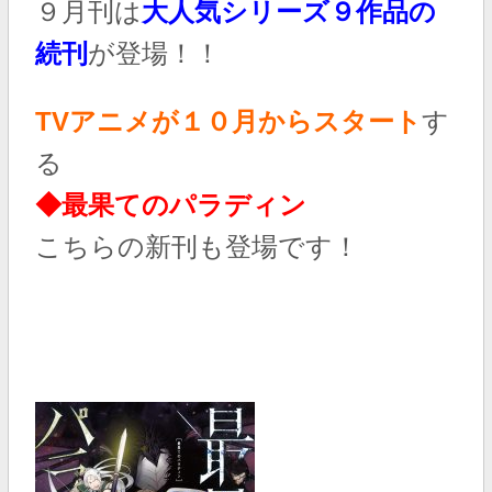
９月刊は
大人気シリーズ９作品の
続刊
が登場！！
TVアニメが１０月からスタート
す
る
◆最果てのパラディン
こちらの新刊も登場です！