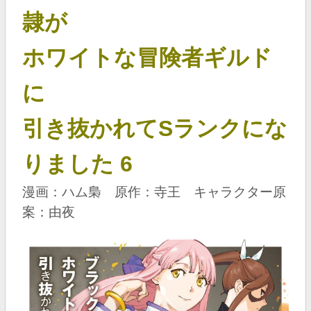
隷が
ホワイトな冒険者ギルド
に
引き抜かれてSランクにな
りました 6
漫画：ハム梟 原作：寺王 キャラクター原
案：由夜