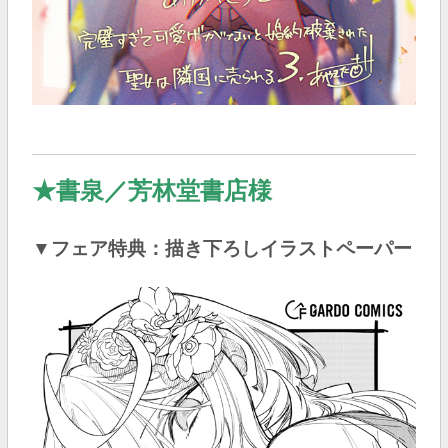
★
書泉
／
芳林堂書店様
▼フェア特典：描き下ろしイラストペーパー