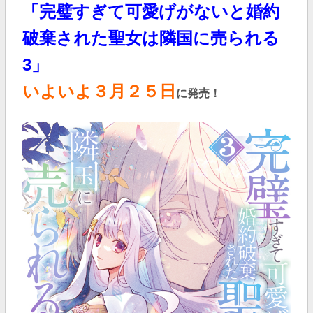
「完璧すぎて可愛げがないと婚約
破棄された聖女は隣国に売られる
3
」
いよいよ３
月２５日
に発売！