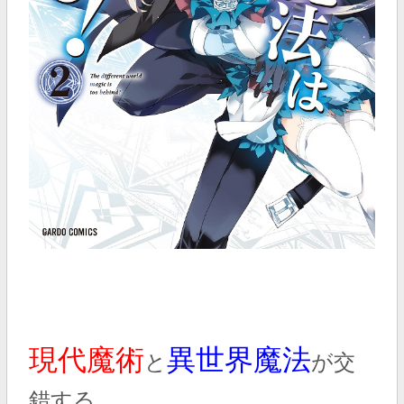
現代魔術
異世界魔法
と
が交
錯する、