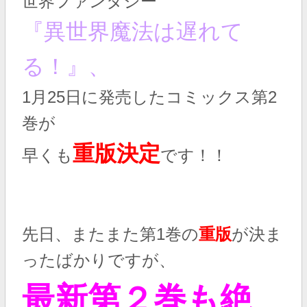
世界ファンタジー
『異世界魔法は遅れて
る！』、
1月25日に発売したコミックス第2
巻が
重版決定
早くも
です！！
先日、またまた第1巻の
重版
が決ま
ったばかりですが、
最新第２巻も絶