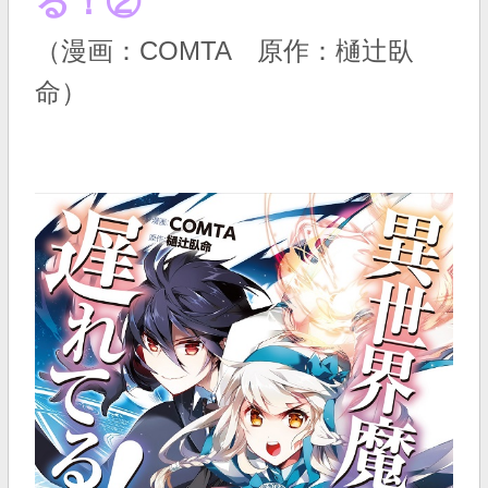
る！②
（漫画：COMTA 原作：樋辻臥
命）