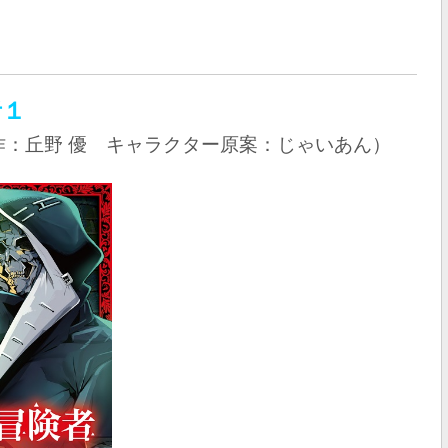
者１
作：丘野 優 キャラクター原案：じゃいあん）