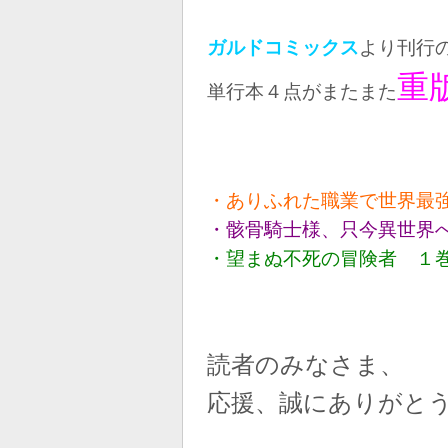
ガルドコミックス
より刊行
重
単行本４点がまたまた
・ありふれた職業で世界最
・骸骨騎士様、只今異世界
・望まぬ不死の冒険者 １
読者のみなさま、
応援、誠にありがと