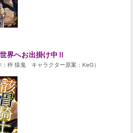
異世界へお出掛け中Ⅱ
：秤 猿鬼 キャラクター原案：KeG）