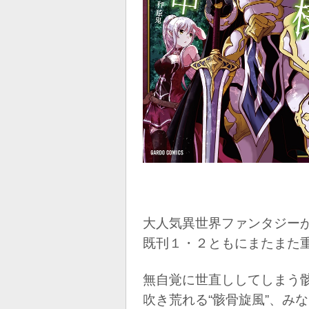
大人気異世界ファンタジー
既刊１・２ともにまたまた
無自覚に世直ししてしまう
吹き荒れる“骸骨旋風”、み