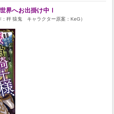
異世界へお出掛け中Ⅰ
：秤 猿鬼 キャラクター原案：KeG）