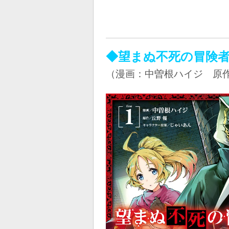
◆望まぬ不死の冒険
（漫画：中曽根ハイジ 原