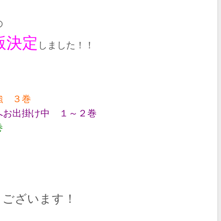
の
版決定
しました！！
強 ３巻
へお出掛け中 １～２巻
巻
うございます！