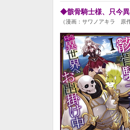
◆骸骨騎士様、只今
（漫画：サワノアキラ 原作