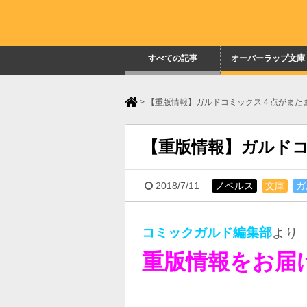
すべての記事
オーバーラップ文庫
>
【重版情報】ガルドコミックス４点がまた
【重版情報】ガルド
2018/7/11
ノベルス
文庫
ガ
コミックガルド編集部
より
重版情報をお届