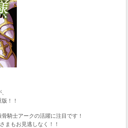
が、
重版！！
骸骨騎士アークの活躍に注目です！
なさまもお見逃しなく！！