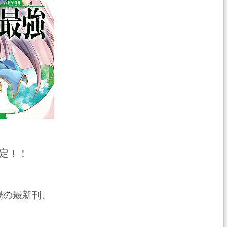
、
定！！
場の最新刊、