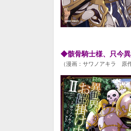
◆
骸骨騎士様、只今
（漫画：サワノアキラ 原作