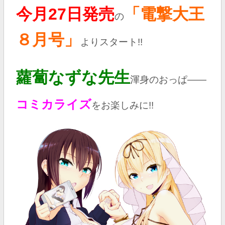
今月27日発売
「電撃大王
の
８月号」
よりスタート!!
蘿蔔なずな先生
渾身のおっぱ――
コミカライズ
をお楽しみに!!