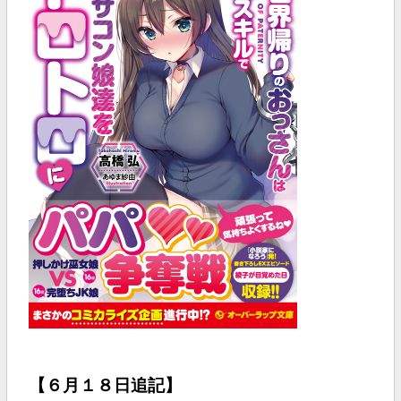
【６月１８日追記】