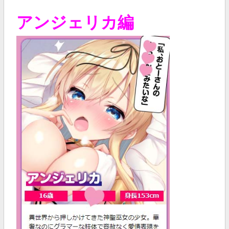
アンジェリカ編