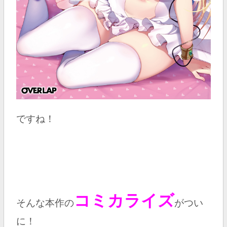
ですね！
コミカライズ
そんな本作の
がつい
に！