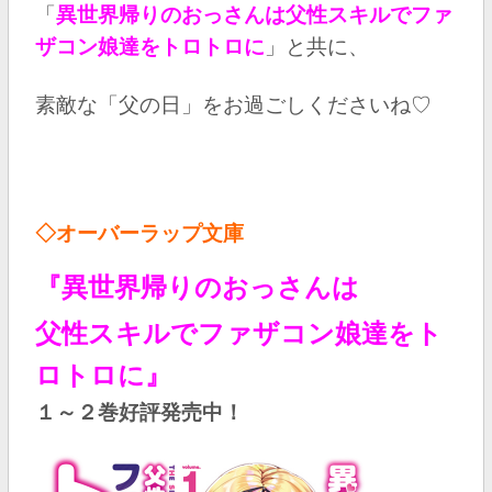
「
異世界帰りのおっさんは
父性スキルでファ
ザコン娘達をトロトロに
」と共に、
素敵な「父の日」をお過ごしくださいね♡
◇オーバーラップ文庫
『異世界帰りのおっさんは
父性スキルでファザコン娘達をト
ロトロに』
１～２巻好評発売中！