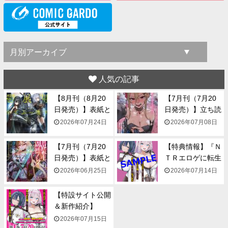
人気の記事
【8月刊（8月20
【7月刊（7月20
日発売）】表紙と
日発売）】立ち読
一...
み...
2026年07月24日
2026年07月08日
【7月刊（7月20
【特典情報】『Ｎ
日発売）】表紙と
ＴＲエロゲに転生
一...
して...
2026年06月25日
2026年07月14日
【特設サイト公開
＆新作紹介】
『NTR...
2026年07月15日