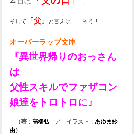
「父の日」
本日は
！
「父」
そして
と言えば……そう！
オーバーラップ文庫
『異世界帰りのおっさん
は
父性スキルでファザコン
娘達をトロトロに』
（著：
高橋弘
／ イラスト：
あゆま紗
由
）