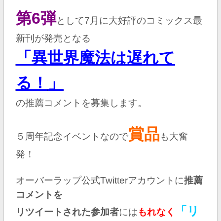
第6弾
として7月に大好評のコミックス最
新刊が発売となる
「異世界魔法は遅れて
る！
」
の推薦コメントを募集します。
賞品
５周年記念イベントなので
も大奮
発！
オーバーラップ公式Twitterアカウントに
推薦
コメントを
「リ
リツイートされた参加者
には
もれなく