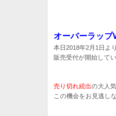
オーバーラップWe
本日2018年2月1日よ
販売受付が開始して
売り切れ続出
の大人
この機会をお見逃し