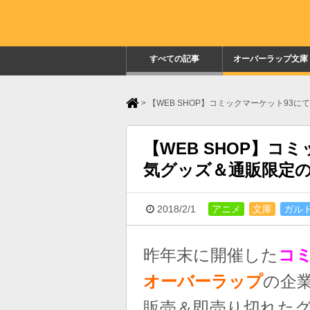
すべての記事
オーバーラップ文庫
>
【WEB SHOP】コミックマーケット93
【WEB SHOP】コ
気グッズ＆通販限定の
2018/2/1
アニメ
文庫
ガル
昨年末に開催した
コミ
オーバーラップ
の企
販売＆即売り切れた