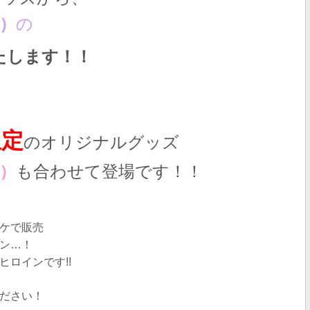
種）
の
たします！！
限定
のオリジナルグッズ
種）
も合わせて登場です！！
ケで販売
ン…！
ロインです!!
ださい！