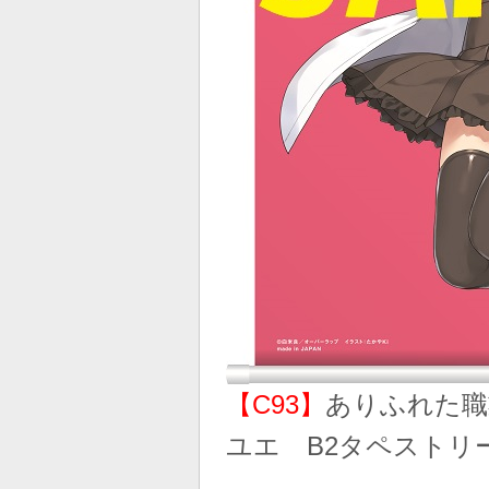
【C93】
ありふれた職
ユエ B2タペストリ