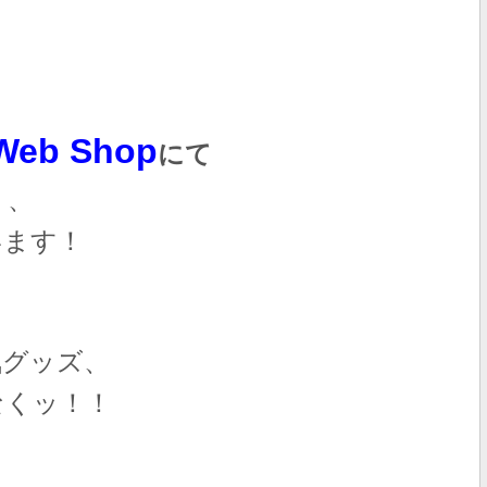
b Shop
にて
り、
います！
気グッズ、
なくッ！！