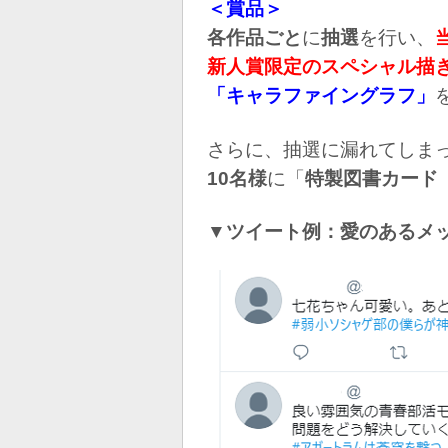
＜賞品＞
各作品ごと
に
抽選
を行い、
新人賞限定のスペシャル描
「キャラファイングラフ」
さらに、抽選に漏れてしま
10名様
に「
特製図書カード（
▼ツイート例：愛のあるメ