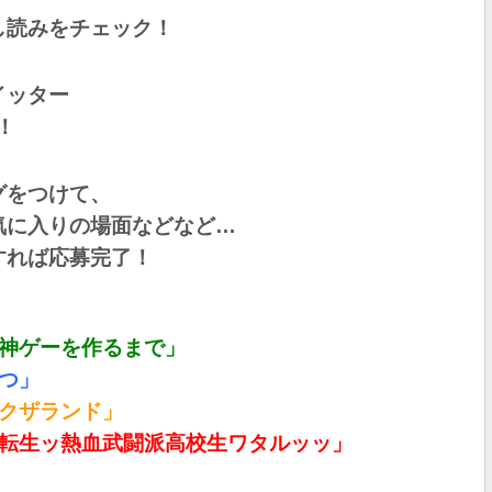
し読みをチェック！
イッター
！
グをつけて、
気に入りの場面などなど…
すれば応募完了！
！
が神ゲーを作るまで」
つ」
ヤクザランド」
界転生ッ熱血武闘派高校生ワタルッッ」