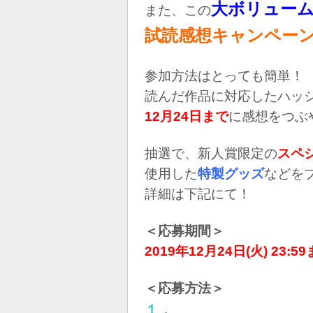
大ボリュー
また、この
試読感想キャンペー
参加方法はとっても簡単！
読んだ作品に対応したハッ
12月24日まで
に感想をつぶ
抽選で、新人賞限定の
スペ
使用した
特製グッズ
などを
詳細は下記にて！
＜応募期間＞
2019年12月24日(火) 23:5
＜応募方法＞
１．