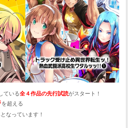
定している
全４作品の先行試読
がスタート！
ジ
を超える
みとなっています！