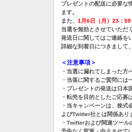
プレゼントの配送に必要な
ます。
また、
1月6日
（月
）23：5
当選を無効とさせていただ
発送日に関してはご連絡を
詳細な到着日につきまして
＜注意事項＞
・当選に漏れてしまった方
・当落に関するご質問には
・プレゼントの発送は日本
・転売を目的としたご応募
・当キャンペーンは、株式会社
よびTwitter社とは関係あ
・Twitterおよび関連ツ
予告なく変更・中止させて