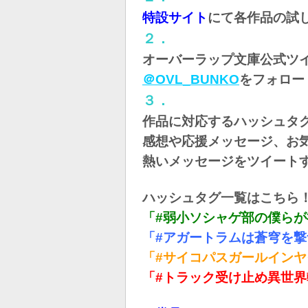
特設サイト
にて各作品の試
２．
オーバーラップ文庫公式ツ
＠OVL_BUNKO
をフォロー
３．
作品に対応するハッシュタ
感想や応援メッセージ、お
熱いメッセージをツイート
ハッシュタグ一覧はこちら
「#弱小ソシャゲ部の僕ら
「#アガートラムは蒼穹を撃
「#サイコパスガールイン
「#トラック受け止め異世